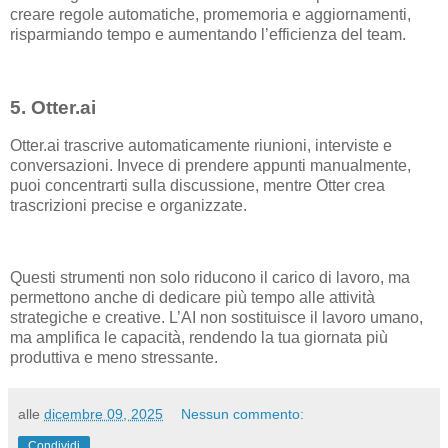
creare regole automatiche, promemoria e aggiornamenti,
risparmiando tempo e aumentando l’efficienza del team.
5.
Otter.ai
Otter.ai trascrive automaticamente riunioni, interviste e
conversazioni. Invece di prendere appunti manualmente,
puoi concentrarti sulla discussione, mentre Otter crea
trascrizioni precise e organizzate.
Questi strumenti non solo riducono il carico di lavoro, ma
permettono anche di dedicare più tempo alle attività
strategiche e creative. L’AI non sostituisce il lavoro umano,
ma amplifica le capacità, rendendo la tua giornata più
produttiva e meno stressante.
alle
dicembre 09, 2025
Nessun commento:
Condividi