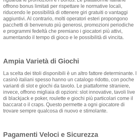
offrono bonus limitati per rispettare le normative locali,
riducendo le possibilità di ottenere giri gratuiti o vantaggi
aggiuntivi. Al contrario, molti operatori esteri propongono
pacchetti di benvenuto più generosi, promozioni periodiche
e programmi fedeltà che premiano i giocatori più attivi,
aumentando il tempo di gioco e le possibilità di vincita.
Ampia Varietà di Giochi
La scelta dei titoli disponibili è un altro fattore determinante. I
casinò italiani spesso hanno un catalogo ridotto, con poche
varianti di slot e giochi da tavolo. Le piattaforme straniere,
invece, offrono migliaia di opzioni: slot innovative, tavoli live
di blackjack e poker, roulette e giochi più particolari come il
baccarat o il craps. Questo permette a ogni giocatore di
trovare sempre qualcosa di nuovo e stimolante.
Pagamenti Veloci e Sicurezza