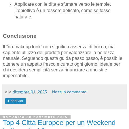
Applicare con le dita e sfumare verso le tempie.
L’obiettivo è un rossore delicato, come se fosse
naturale.
Conclusione
Il “no-makeup look” non significa assenza di trucco, ma
sapiente utilizzo dei prodotti per valorizzare la bellezza
naturale. Seguendo questa guida passo passo, è possibile
ottenere un aspetto fresco e curato ogni giorno, ideale per
chi desidera semplicità senza rinunciare a uno stile
impeccabile.
alle
dicembre 01, 2025
Nessun commento:
Condividi
domenica 30 novembre 2025
Top 4 Città Europee per un Weekend