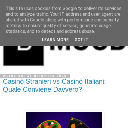
This site uses cookies from Google to deliver its services
and to analyze traffic. Your IP address and user-agent are
shared with Google along with performance and security
metrics to ensure quality of service, generate usage
statistics, and to detect and address abuse.
LEARN MORE
GOT IT
mercoledì 31 dicembre 2025
Casinò Stranieri vs Casinò Italiani:
Quale Conviene Davvero?