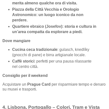
merita almeno qualche ora di visita.
Piazza della Città Vecchia e Orologio
Astronomico
: un luogo iconico da non
perdere.
Quartiere ebraico (Josefov)
: storia e cultura in
un’area compatta da esplorare a piedi.
Dove mangiare
Cucina ceca tradizionale
: gulasch, knedlíky
(gnocchi di pane) e birra artigianale locale.
Caffè storici
: perfetti per una pausa rilassante
nel centro città.
Consiglio per il weekend
Acquistare un
Prague Card
per risparmiare tempo e denaro
su musei e trasporti.
4. Lisbona, Portogallo – Colori, Tram e Vista