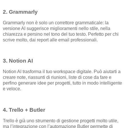
2.
Grammarly
Grammarly non è solo un correttore grammaticale: la
versione AI suggerisce miglioramenti nello stile, nella
chiarezza e persino nel tono del tuo testo. Perfetto per chi
scrive molto, dai report alle email professionali.
3.
Notion AI
Notion AI trasforma il tuo workspace digitale. Può aiutarti a
creare note, riassunti di riunioni, liste di cose da fare e
perfino generare idee per progetti, tutto in modo intelligente
e veloce.
4.
Trello + Butler
Trello è già uno strumento di gestione progetti molto utile,
ma l’integrazione con l’automazione Butler permette di