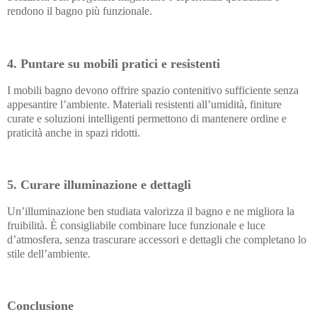
rendono il bagno più funzionale.
4. Puntare su mobili pratici e resistenti
I mobili bagno devono offrire spazio contenitivo sufficiente senza
appesantire l’ambiente. Materiali resistenti all’umidità, finiture
curate e soluzioni intelligenti permettono di mantenere ordine e
praticità anche in spazi ridotti.
5. Curare illuminazione e dettagli
Un’illuminazione ben studiata valorizza il bagno e ne migliora la
fruibilità. È consigliabile combinare luce funzionale e luce
d’atmosfera, senza trascurare accessori e dettagli che completano lo
stile dell’ambiente.
Conclusione