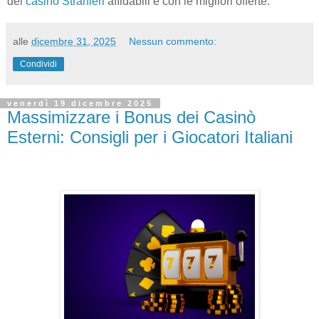
dei
casino Stranieri
affidabili e con le migliori offerte.
alle
dicembre 31, 2025
Nessun commento:
Condividi
venerdì 19 dicembre 2025
Massimizzare i Bonus dei Casinò
Esterni: Consigli per i Giocatori Italiani