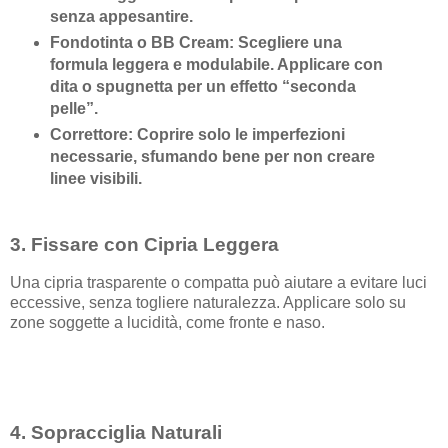
senza appesantire.
Fondotinta o BB Cream
: Scegliere una
formula leggera e modulabile. Applicare con
dita o spugnetta per un effetto “seconda
pelle”.
Correttore
: Coprire solo le imperfezioni
necessarie, sfumando bene per non creare
linee visibili.
3. Fissare con Cipria Leggera
Una cipria trasparente o compatta può aiutare a evitare luci
eccessive, senza togliere naturalezza. Applicare solo su
zone soggette a lucidità, come fronte e naso.
4. Sopracciglia Naturali