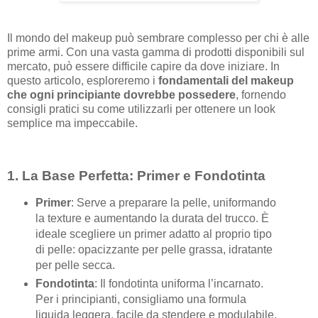
Il mondo del makeup può sembrare complesso per chi è alle
prime armi. Con una vasta gamma di prodotti disponibili sul
mercato, può essere difficile capire da dove iniziare. In
questo articolo, esploreremo i
fondamentali del makeup
che ogni principiante dovrebbe possedere
, fornendo
consigli pratici su come utilizzarli per ottenere un look
semplice ma impeccabile.
1. La Base Perfetta: Primer e Fondotinta
Primer
: Serve a preparare la pelle, uniformando
la texture e aumentando la durata del trucco. È
ideale scegliere un primer adatto al proprio tipo
di pelle: opacizzante per pelle grassa, idratante
per pelle secca.
Fondotinta
: Il fondotinta uniforma l’incarnato.
Per i principianti, consigliamo una formula
liquida leggera, facile da stendere e modulabile.