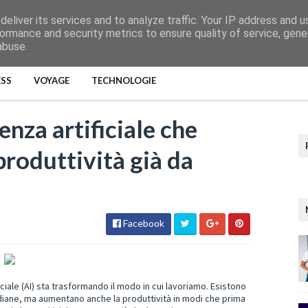
eliver its services and to analyze traffic. Your IP address and 
ormance and security metrics to ensure quality of service, gen
abuse.
ESS
VOYAGE
TECHNOLOGIE
enza artificiale che
roduttività già da
Facebook
ciale (AI) sta trasformando il modo in cui lavoriamo. Esistono
idiane, ma aumentano anche la produttività in modi che prima