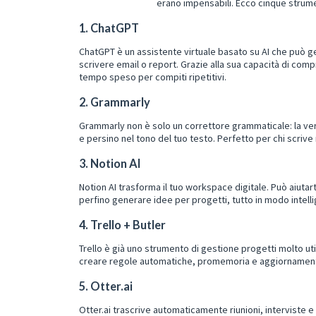
erano impensabili. Ecco cinque strumen
1.
ChatGPT
ChatGPT è un assistente virtuale basato su AI che può g
scrivere email o report. Grazie alla sua capacità di comp
tempo speso per compiti ripetitivi.
2.
Grammarly
Grammarly non è solo un correttore grammaticale: la vers
e persino nel tono del tuo testo. Perfetto per chi scrive 
3.
Notion AI
Notion AI trasforma il tuo workspace digitale. Può aiutarti
perfino generare idee per progetti, tutto in modo intell
4.
Trello + Butler
Trello è già uno strumento di gestione progetti molto ut
creare regole automatiche, promemoria e aggiornamenti
5.
Otter.ai
Otter.ai trascrive automaticamente riunioni, interviste