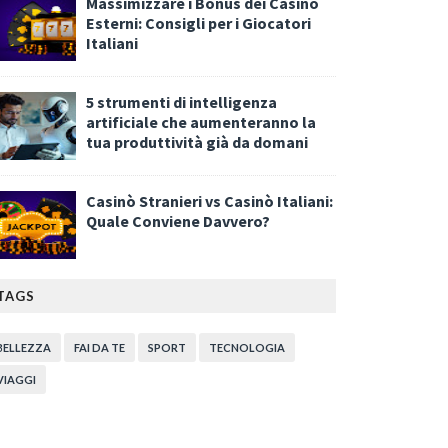
Massimizzare i Bonus dei Casinò
Esterni: Consigli per i Giocatori
Italiani
5 strumenti di intelligenza
artificiale che aumenteranno la
tua produttività già da domani
Casinò Stranieri vs Casinò Italiani:
Quale Conviene Davvero?
TAGS
BELLEZZA
FAI DA TE
SPORT
TECNOLOGIA
VIAGGI