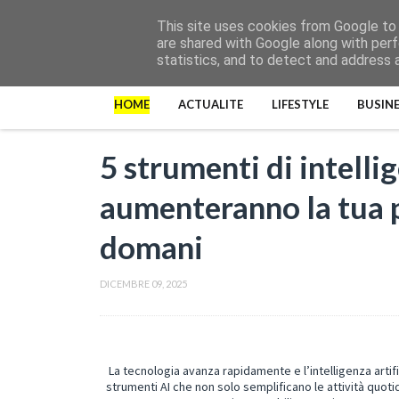
This site uses cookies from Google to d
are shared with Google along with perf
statistics, and to detect and address 
HOME
ACTUALITE
LIFESTYLE
BUSIN
5 strumenti di intellig
aumenteranno la tua p
domani
DICEMBRE 09, 2025
La tecnologia avanza rapidamente e l’intelligenza artifi
strumenti AI che non solo semplificano le attività quot