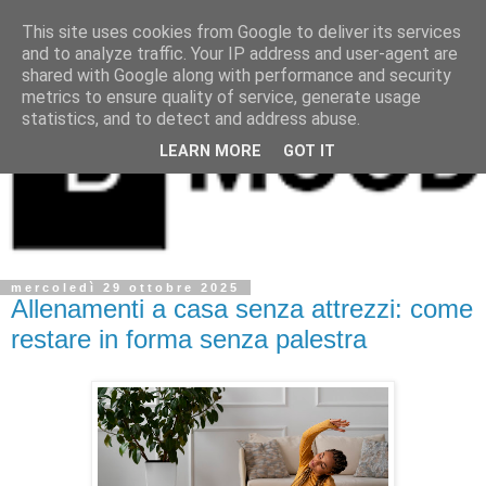
This site uses cookies from Google to deliver its services
and to analyze traffic. Your IP address and user-agent are
shared with Google along with performance and security
metrics to ensure quality of service, generate usage
statistics, and to detect and address abuse.
LEARN MORE
GOT IT
mercoledì 29 ottobre 2025
Allenamenti a casa senza attrezzi: come
restare in forma senza palestra